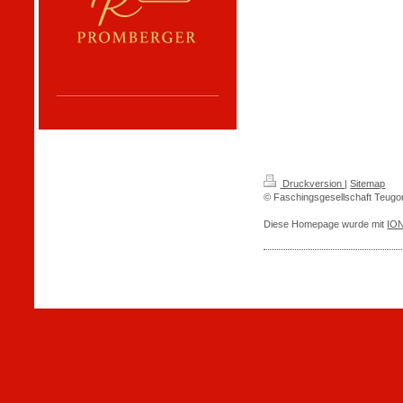
Druckversion
|
Sitemap
© Faschingsgesellschaft Teugon
Diese Homepage wurde mit
IO